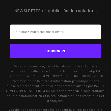
NEWSLETTER et publicités des solutions
SOUSCRIRE
l’adresse de messagerie et la date de souscription à la
Newsletter recueillies à partir de ce formulaire font l’objet d’un
traitement par ISAERT DEVELOPPEMENT ET INGENIERIE pour la
transmission de la lettre d’information périodique et des
publicités présentant les solutions commercialisées par ISAERT
DEVELOPPEMENT ET INGENIERIE et ses éventuels sous-traitants
pour la communication et la réalisation d’études statistiques et
d’analyses.
Vos données sont conservées pendant la durée nécessaire à